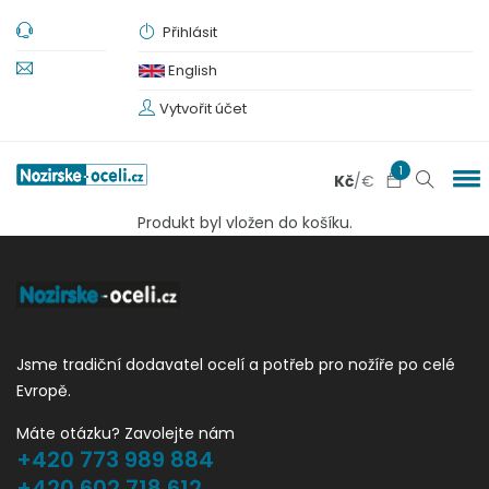
Přihlásit
English
Vytvořit účet
1
Kč
/
€
Produkt byl vložen do košíku.
Jsme tradiční dodavatel ocelí a potřeb pro nožíře po celé
Evropě.
Máte otázku? Zavolejte nám
+420 773 989 884
+420 602 718 612