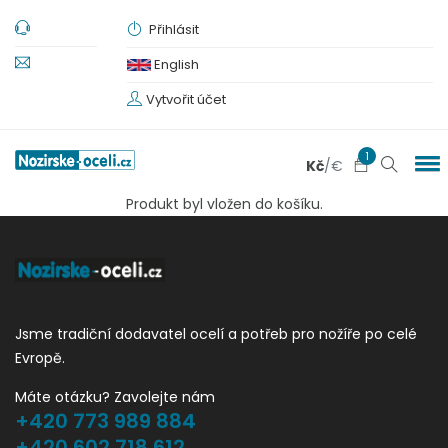
Přihlásit
English
Vytvořit účet
1
Kč
/
€
Produkt byl vložen do košíku.
Jsme tradiční dodavatel ocelí a potřeb pro nožíře po celé
Evropě.
Máte otázku? Zavolejte nám
+420 773 989 884
+420 602 718 612