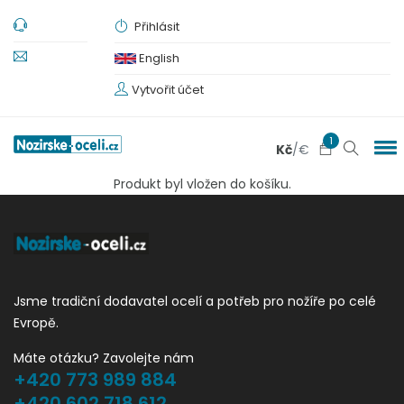
Přihlásit
English
Vytvořit účet
1
Kč
/
€
Produkt byl vložen do košíku.
Jsme tradiční dodavatel ocelí a potřeb pro nožíře po celé
Evropě.
Máte otázku? Zavolejte nám
+420 773 989 884
+420 602 718 612