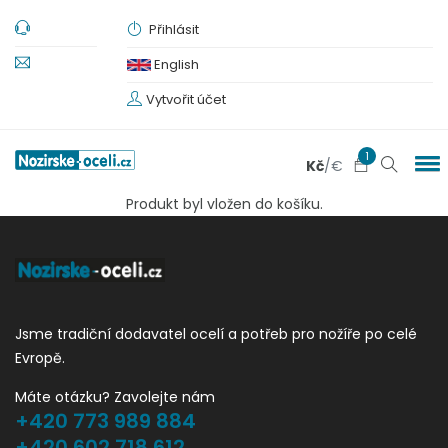
Přihlásit
English
Vytvořit účet
1
Kč
/
€
Produkt byl vložen do košíku.
Jsme tradiční dodavatel ocelí a potřeb pro nožíře po celé
Evropě.
Máte otázku? Zavolejte nám
+420 773 989 884
+420 602 718 612