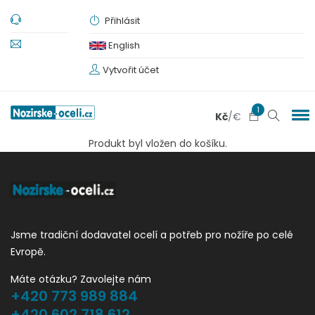
Přihlásit
English
Vytvořit účet
1
Kč
/
€
Produkt byl vložen do košíku.
Jsme tradiční dodavatel ocelí a potřeb pro nožíře po celé
Evropě.
Máte otázku? Zavolejte nám
+420 773 989 884
+420 602 718 612