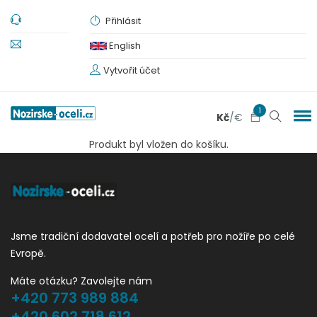
Přihlásit
English
Vytvořit účet
1
Kč
/
€
Produkt byl vložen do košíku.
Jsme tradiční dodavatel ocelí a potřeb pro nožíře po celé
Evropě.
Máte otázku? Zavolejte nám
+420 773 989 884
+420 602 718 612