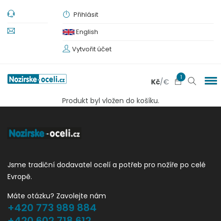
Přihlásit
English
Vytvořit účet
1
Kč
/
€
Produkt byl vložen do košíku.
Jsme tradiční dodavatel ocelí a potřeb pro nožíře po celé
Evropě.
Máte otázku? Zavolejte nám
+420 773 989 884
+420 602 718 612