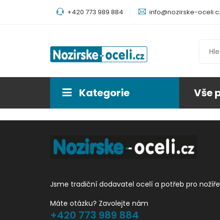
+420 773 989 884
info@nozirske-oceli.c
Kategorie
Vše 
Jsme tradiční dodavatel ocelí a potřeb pro nožíře
Máte otázku? Zavolejte nám
+420 773 989 884