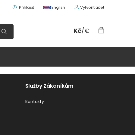
Přihlásit
English
Vytvořit účet
Kč
/
€
Služby Zákaníkům
Kontakty