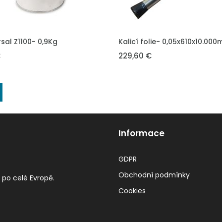
DO KOŠÍKU
VLOŽIT DO KOŠÍKU
sal Z1100- 0,9Kg
Kalicí folie- 0,05x610x10.00
€
229,60 €
Informace
GDPR
Obchodní podmínky
 po celé Evropě.
Cookies