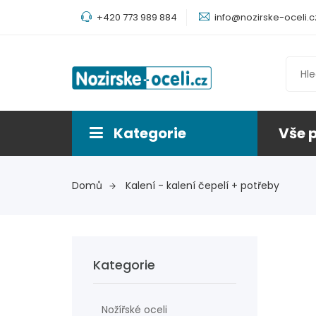
+420 773 989 884
info@nozirske-oceli.c
Kategorie
Vše 
Domů
Kalení - kalení čepelí + potřeby
Kategorie
Nožířské oceli