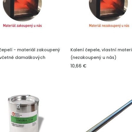
DO KOŠÍKU
VLOŽIT DO KOŠÍKU
čepelí - materiál zakoupený
Kalení čepele, vlastní materi
(včetně damaškových
(nezakoupený u nás)
10,66 €