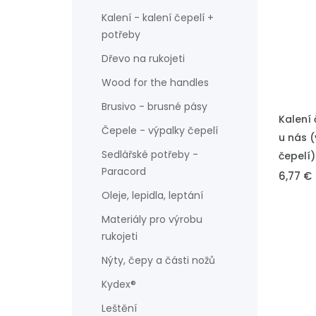
Kalení - kalení čepelí +
potřeby
Dřevo na rukojeti
Wood for the handles
Brusivo - brusné pásy
VLOŽIT 
Kalení 
Čepele - výpalky čepelí
u nás 
Sedlářské potřeby -
čepelí)
Paracord
6,77 €
Oleje, lepidla, leptání
Materiály pro výrobu
rukojeti
Nýty, čepy a části nožů
Kydex®
Leštění