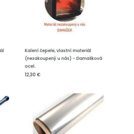
VLOŽIT DO KOŠÍKU
ál
Kalení čepele, vlastní materiál
(nezakoupený u nás) - Damašková
ocel.
12,30 €