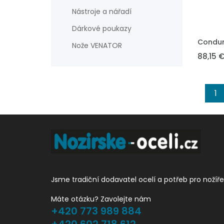
Nástroje a nářadí
Dárkové poukazy
VLOŽIT 
Condur
Nože VENATOR
88,15 
1
Jsme tradiční dodavatel ocelí a potřeb pro nožíře
Máte otázku? Zavolejte nám
+420 773 989 884