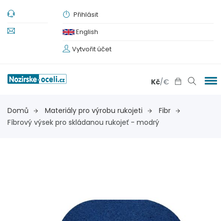
Přihlásit
English
Vytvořit účet
Kč
/
€
Domů
Materiály pro výrobu rukojeti
Fibr
Fíbrový výsek pro skládanou rukojeť - modrý