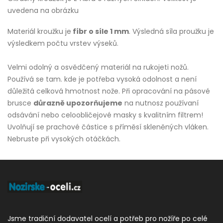
uvedena na obrázku
Materiál kroužku je
fíbr o síle 1 mm
. Výsledná síla proužku je
výsledkem počtu vrstev výseků.
Velmi odolný a osvědčený materiál na rukojeti nožů.
Používá se tam. kde je potřeba vysoká odolnost a není
důležitá celková hmotnost nože. Při opracování na pásové
brusce
důrazně upozorňujeme
na nutnosz používaní
odsávání nebo celoobličejové masky s kvalitním filtrem!
Uvolňují se prachové částice s příměsí skleněných vláken.
Nebruste při vysokých otáčkách.
Jsme tradiční dodavatel ocelí a potřeb pro nožíře po celé