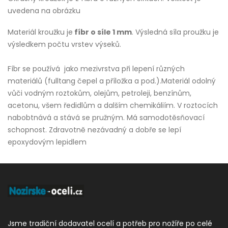
uvedena na obrázku
Materiál kroužku je
fíbr o síle 1 mm
. Výsledná síla proužku je
výsledkem počtu vrstev výseků.
Fíbr se používá jako mezivrstva při lepení různých
materiálů (fulltang čepel a příložka a pod.).Materiál odolný
vůči vodným roztokům, olejům, petroleji, benzínům,
acetonu, všem ředidlům a dalším chemikáliím. V roztocích
nabobtnává a stává se pružným. Má samodotěsňovací
schopnost. Zdravotně nezávadný a dobře se lepí
epoxydovým lepidlem
Jsme tradiční dodavatel ocelí a potřeb pro nožíře po celé