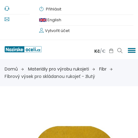
Přihlásit
English
Vytvořit účet
Kč
/
€
Domů
Materiály pro výrobu rukojeti
Fibr
Fíbrový výsek pro skládanou rukojeť - žlutý