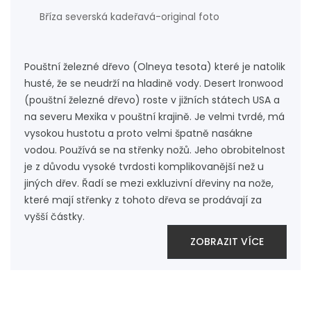
Bříza severská kadeřavá-original foto
Pouštní železné dřevo (Olneya tesota) které je natolik
husté, že se neudrží na hladině vody. Desert Ironwood
(pouštní železné dřevo) roste v jižních státech USA a
na severu Mexika v pouštní krajině. Je velmi tvrdé, má
vysokou hustotu a proto velmi špatně nasákne
vodou. Používá se na střenky nožů. Jeho obrobitelnost
je z důvodu vysoké tvrdosti komplikovanější než u
jiných dřev. Řadí se mezi exkluzivní dřeviny na nože,
které mají střenky z tohoto dřeva se prodávají za
vyšší částky.
ZOBRAZIT VÍCE