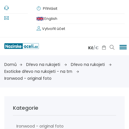
Přihlásit
English
Vytvořit účet
Kč
/
€
Domů
Dřevo na rukojeti
Dřevo na rukojeti
Exoticke dřevo na rukojeti - na trn
Ironwood - original foto
Kategorie
Ironwood - original foto