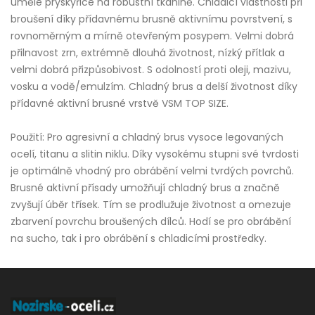
umělé pryskyřice na robustní tkanině. Chladicí vlastnosti při
broušení díky přídavnému brusně aktivnímu povrstvení, s
rovnoměrným a mírně otevřeným posypem. Velmi dobrá
přilnavost zrn, extrémně dlouhá životnost, nízký přítlak a
velmi dobrá přizpůsobivost. S odolností proti oleji, mazivu,
vosku a vodě/emulzím. Chladný brus a delší životnost díky
přídavné aktivní brusné vrstvě VSM TOP SIZE.
Použití: Pro agresivní a chladný brus vysoce legovaných
ocelí, titanu a slitin niklu. Díky vysokému stupni své tvrdosti
je optimálně vhodný pro obrábění velmi tvrdých povrchů.
Brusné aktivní přísady umožňují chladný brus a značně
zvyšují úběr třísek. Tím se prodlužuje životnost a omezuje
zbarvení povrchu broušených dílců. Hodí se pro obrábění
na sucho, tak i pro obrábění s chladicími prostředky.