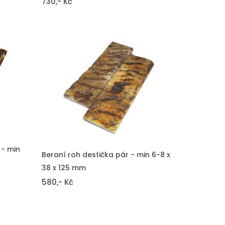
730,- Kč
 - min
VLOŽIT DO KOŠÍKU
Beraní roh destička pár - min 6-8 x
38 x 125 mm
580,- Kč