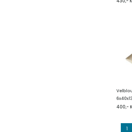
430,- 
VLOŽIT 
Velblou
6x40x
400,- 
1