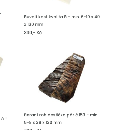
-
VLOŽIT DO KOŠÍKU
Buvolí kost kvalita B - min. 6-10 x 40
x 130 mm
330,- Kč
VLOŽIT DO KOŠÍKU
Beraní roh destička pár č.153 - min
 A -
5-8 x 38 x 130 mm