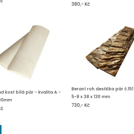
Kč
380,- Kč
VLOŽIT DO KOŠÍKU
Beraní roh destička pár č.151
DO KOŠÍKU
d kost bílá pár - kvalita A -
5-8 x 38 x 130 mm
130mm
730,- Kč
Kč