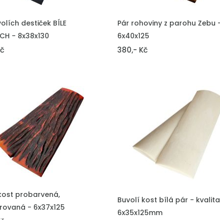
DO KOŠÍKU
VLOŽIT DO KOŠÍKU
olích destiček BÍLE
Pár rohoviny z parohu Zebu 
CH - 8x38x130
6x40x125
Kč
380,- Kč
DO KOŠÍKU
kost probarvená,
VLOŽIT DO KOŠÍKU
Buvolí kost bílá pár - kvalita
urovaná - 6x37x125
6x35x125mm