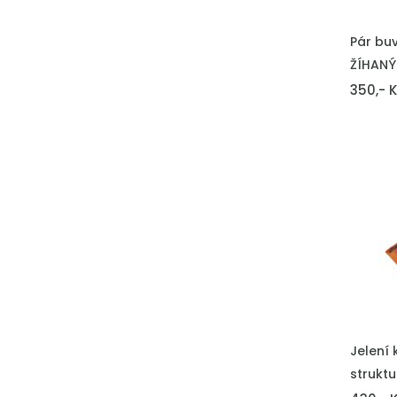
VLOŽIT 
Pár buv
ŽÍHANÝ
350,- 
VLOŽIT 
Jelení 
strukt