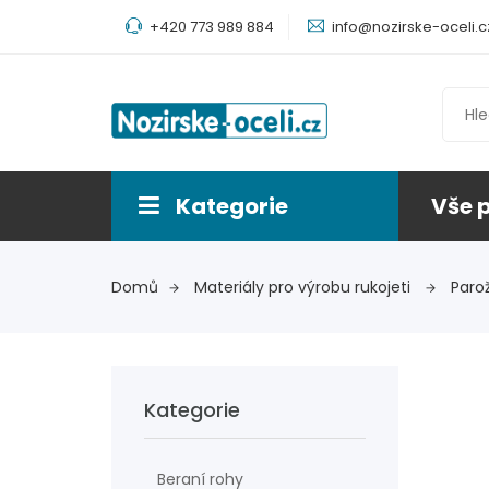
+420 773 989 884
info@nozirske-oceli.c
Kategorie
Vše 
Domů
Materiály pro výrobu rukojeti
Parož
Kategorie
Beraní rohy