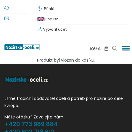
Přihlásit
English
Vytvořit účet
Kč
/
€
Produkt byl vložen do košíku.
Jsme tradiční dodavatel ocelí a potřeb pro nožíře po celé
Evropě.
Máte otázku? Zavolejte nám
+420 773 989 884
+420 602 718 612