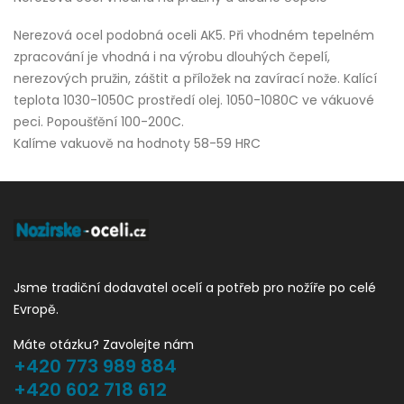
Nerezová ocel podobná oceli AK5. Při vhodném tepelném
zpracování je vhodná i na výrobu dlouhých čepelí,
nerezových pružin, záštit a příložek na zavírací nože. Kalící
teplota 1030-1050C prostředí olej. 1050-1080C ve vákuové
peci. Popoušťění 100-200C.
Kalíme vakuově na hodnoty 58-59 HRC
Jsme tradiční dodavatel ocelí a potřeb pro nožíře po celé
Evropě.
Máte otázku? Zavolejte nám
+420 773 989 884
+420 602 718 612