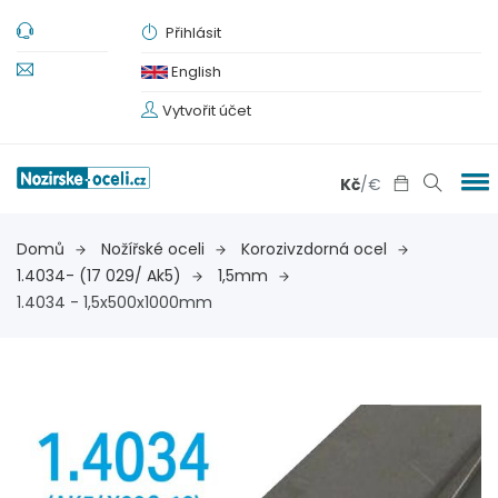
Přihlásit
English
Vytvořit účet
Kč
/
€
Domů
Nožířské oceli
Korozivzdorná ocel
1.4034- (17 029/ Ak5)
1,5mm
1.4034 - 1,5x500x1000mm