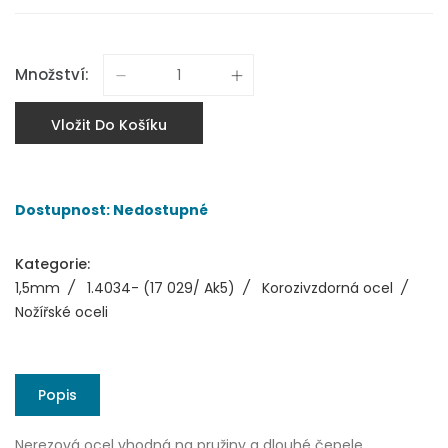
Množství:
Vložit Do Košíku
Dostupnost: Nedostupné
Kategorie:
1,5mm
/
1.4034- (17 029/ Ak5)
/
Korozivzdorná ocel
/
Nožířské oceli
Popis
Nerezová ocel vhodná na pružiny a dlouhé čepele