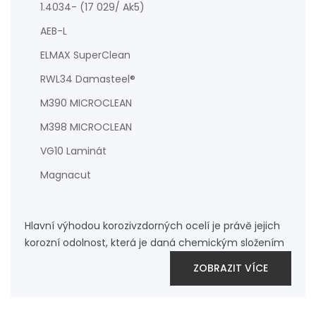
1.4034- (17 029/ Ak5)
AEB-L
ELMAX SuperClean
RWL34 Damasteel®
M390 MICROCLEAN
M398 MICROCLEAN
VG10 Laminát
Magnacut
Hlavní výhodou korozivzdorných ocelí je právě jejich
korozní odolnost, která je daná chemickým složením
ZOBRAZIT VÍCE