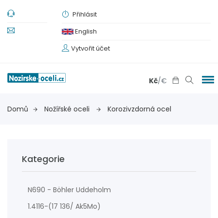
Přihlásit
English
Vytvořit účet
Kč
/
€
Domů
Nožířské oceli
Korozivzdorná ocel
Kategorie
N690 - Böhler Uddeholm
1.4116-(17 136/ Ak5Mo)