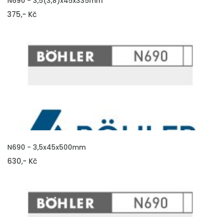
N690 - 3,5(3,8)x45x335mm
375,- Kč
VLOŽIT DO KOŠÍKU
N690 - 3,5x45x500mm
630,- Kč