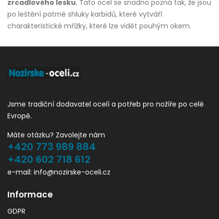
zrcadlového lesku
. Tato ocel se snadno pozná tak, že jsou
po leštění patrné shluky karbidů, které vytváří
charakteristické mřížky, které lze vidět pouhým okem.
Jsme tradiční dodavatel ocelí a potřeb pro nožíře po celé
Evropě.
Máte otázku? Zavolejte nám
+420 773 989 884
+420 602 718 612
e-mail: info@nozirske-oceli.cz
Informace
GDPR