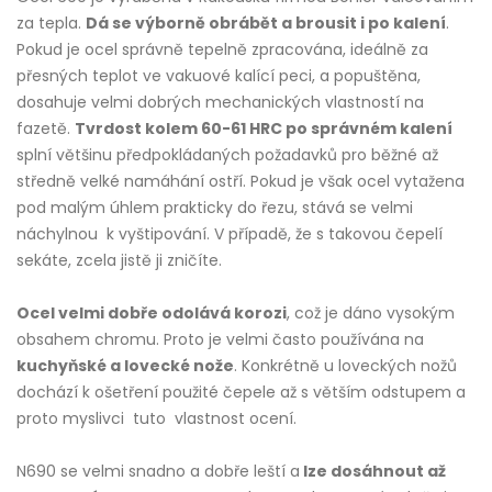
za tepla.
Dá se výborně obrábět a brousit i po kalení
.
Pokud je ocel správně tepelně zpracována, ideálně za
přesných teplot ve vakuové kalící peci, a popuštěna,
dosahuje velmi dobrých mechanických vlastností na
fazetě.
Tvrdost kolem 60-61 HRC po správném kalení
splní většinu předpokládaných požadavků pro běžné až
středně velké namáhání ostří. Pokud je však ocel vytažena
pod malým úhlem prakticky do řezu, stává se velmi
náchylnou k vyštipování. V případě, že s takovou čepelí
sekáte, zcela jistě ji zničíte.
Ocel velmi dobře odolává korozi
, což je dáno vysokým
obsahem chromu. Proto je velmi často používána na
kuchyňské a lovecké nože
. Konkrétně u loveckých nožů
dochází k ošetření použité čepele až s větším odstupem a
proto myslivci tuto vlastnost ocení.
N690 se velmi snadno a dobře leští a
lze dosáhnout až