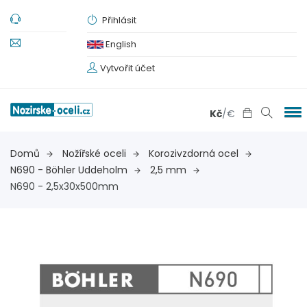
Přihlásit
English
Vytvořit účet
Kč
/
€
Domů
Nožířské oceli
Korozivzdorná ocel
N690 - Böhler Uddeholm
2,5 mm
N690 - 2,5x30x500mm