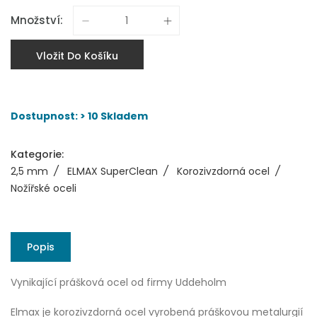
Množství:
Vložit Do Košíku
Dostupnost: > 10 Skladem
Kategorie:
2,5 mm
/
ELMAX SuperClean
/
Korozivzdorná ocel
/
Nožířské oceli
Popis
Vynikající prášková ocel od firmy Uddeholm
Elmax je korozivzdorná ocel vyrobená práškovou metalurgií