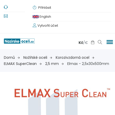
Přihlásit
English
Vytvořit účet
Kč
/
€
Domů
Nožířské oceli
Korozivzdorná ocel
ELMAX SuperClean
2,5 mm
Elmax - 2,5x30x500mm