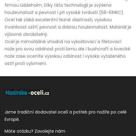
firmou Uddeholm. Díky této technologii je zvýšena
houževnatost a pevnost i při vysoké tvrdosti (58-61HRC).
Ocel tak získá excelentní řezné vlastnosti, vysokou
trvanlivost ostří, pevnost a dobrou houževnatost. Materiál je
výborně obrobitelný.
Ocel je mimořádně vhodná na vykošťovací a filetovací
nože pro svou odolnost proti lomu ale i bushcraft a lovecké
nože zase oceníte vysokou odolnost i vysoko vytaženého
ostří proti vylomení.
Jsme tradiční dodavatel ocelí a potřeb pro nožíře po celé
Evropě.
Máte otázku? Zavolejte nám