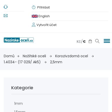
Přihlásit
English
Vytvořit účet
Kč
/
€
Domů
Nožířské oceli
Korozivzdorná ocel
1.4034- (17 029/ Ak5)
2,5mm
Kategorie
1mm