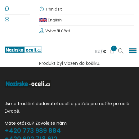
Přihlásit
English
Vytvořit účet
1
Kč
/
€
Produkt byl vložen do košíku.
Jsme tradiční dodavatel ocelí a potřeb pro nožíře po celé
Evropě.
Máte otázku? Zavolejte nám
+420 773 989 884
+420 602 718 612