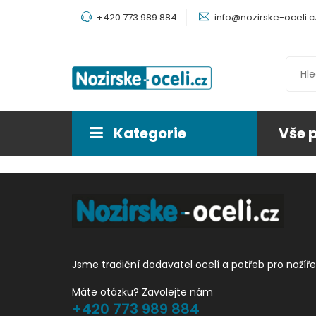
+420 773 989 884
info@nozirske-oceli.c
Kategorie
Vše 
Jsme tradiční dodavatel ocelí a potřeb pro nožíře
Máte otázku? Zavolejte nám
+420 773 989 884