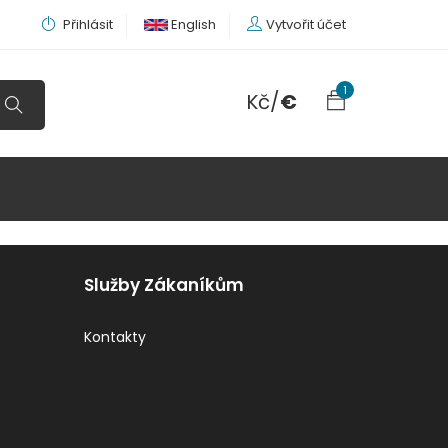
Přihlásit
English
Vytvořit účet
1
Kč
/
€
Služby Zákaníkům
Kontakty