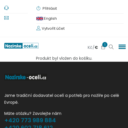
Přihlásit
English
Vytvořit účet
1
Kč
/
€
Produkt byl vložen do košíku.
Jsme tradiční dodavatel ocelí a potřeb pro nožíře po celé
Evropě.
Máte otázku? Zavolejte nám
+420 773 989 884
+420 602 718 612