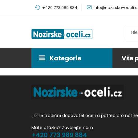
+420 773 989 884
info@nozirske-oceli.c
Kategorie
Vše 
Jsme tradiční dodavatel ocelí a potřeb pro nožíře
Máte otázku? Zavolejte nám
+420 773 989 884