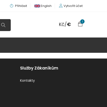
Přihlásit
English
Vytvořit účet
1
Kč
/
€
Služby Zákaníkům
Kontakty