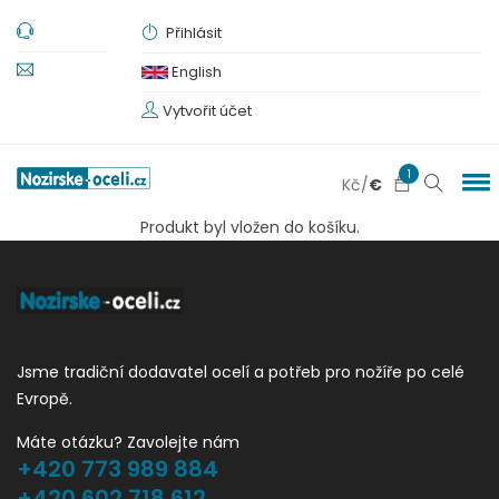
Přihlásit
English
Vytvořit účet
1
Kč
/
€
Produkt byl vložen do košíku.
Jsme tradiční dodavatel ocelí a potřeb pro nožíře po celé
Evropě.
Máte otázku? Zavolejte nám
+420 773 989 884
+420 602 718 612