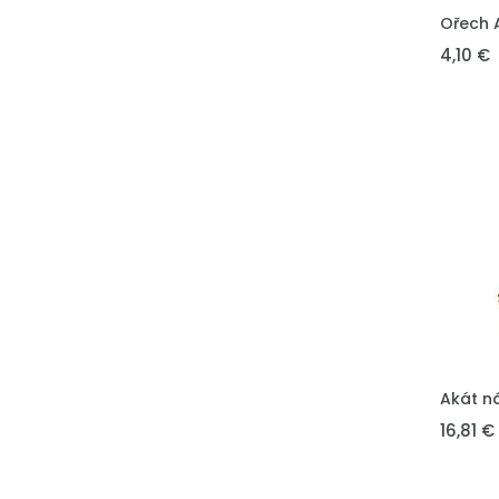
VLOŽIT 
Ořech 
4,10 €
VLOŽIT 
Akát n
16,81 €