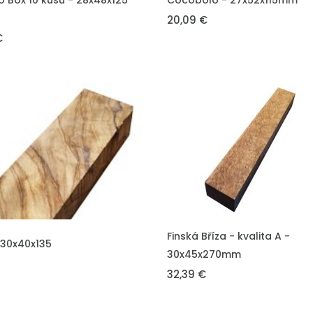
 Box 10 kusů - 28x48x125
Cocobolo - 27x52x115mm
20,09 €
€
VLOŽIT DO KOŠÍKU
Finská Bříza - kvalita A -
DO KOŠÍKU
 30x40x135
30x45x270mm
32,39 €