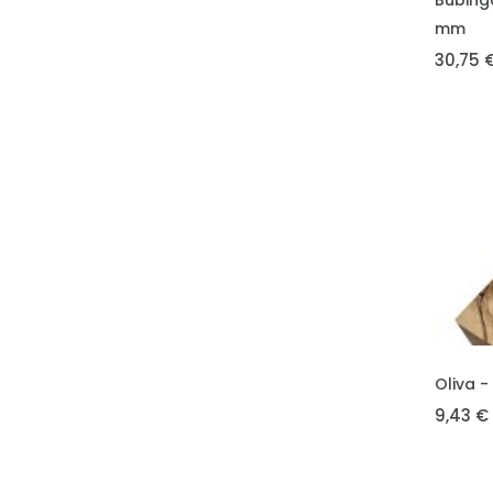
Bubingo
mm
30,75 
VLOŽIT 
Oliva -
9,43 €