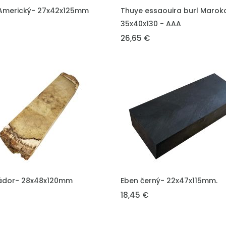
DO KOŠÍKU
VLOŽIT DO KOŠÍKU
Americký- 27x42x125mm
Thuye essaouira burl Marok
35x40x130 - AAA
26,65 €
DO KOŠÍKU
VLOŽIT DO KOŠÍKU
ádor- 28x48x120mm
Eben černý- 22x47x115mm.
18,45 €