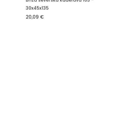
Bříza severská kadeřavá 103 -
30x45x135
20,09 €