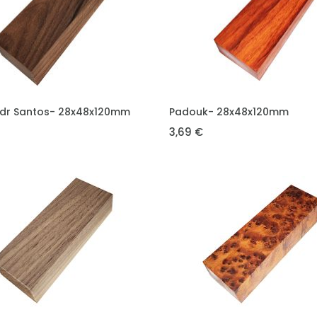
DO KOŠÍKU
VLOŽIT DO KOŠÍKU
ndr Santos- 28x48x120mm
Padouk- 28x48x120mm
3,69 €