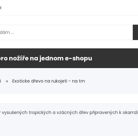
z
pro nožíře na jednom e-shopu
i
Exoticke dřevo na rukojeti - na trn
y vysušených tropických a vzácných dřev připravených k okamži