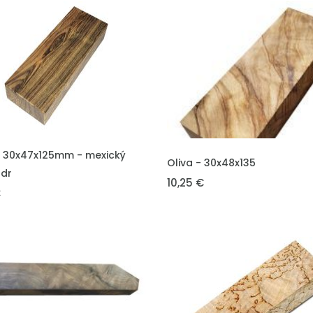
DO KOŠÍKU
 30x47x125mm - mexický
VLOŽIT DO KOŠÍKU
Oliva - 30x48x135
ndr
10,25 €
€