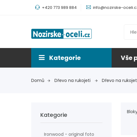
+420 773 989 884
info@nozirske-oceli.c
Kategorie
Vše 
Domů
Dřevo na rukojeti
Dřevo na rukojet
Blok
Kategorie
Ironwood - original foto