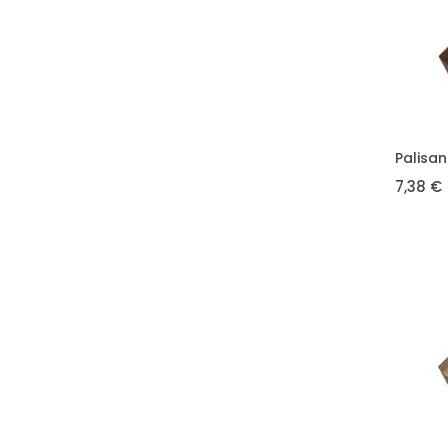
VLOŽIT 
Palisa
7,38 €