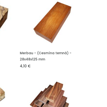
VLOŽIT DO KOŠÍKU
Merbau - (Cesmína temná) -
28x48x125 mm
4,10 €