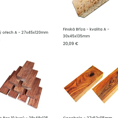
VLOŽIT DO KOŠÍKU
Finská Bříza - kvalita A -
DO KOŠÍKU
ý ořech A - 27x45x120mm
30x45x135mm
€
20,09 €
DO KOŠÍKU
VLOŽIT DO KOŠÍKU