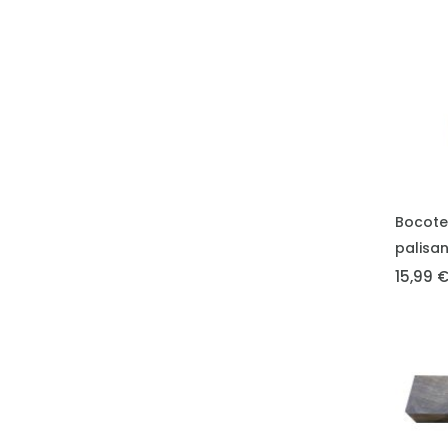
VLOŽIT 
Bocote
palisa
15,99 