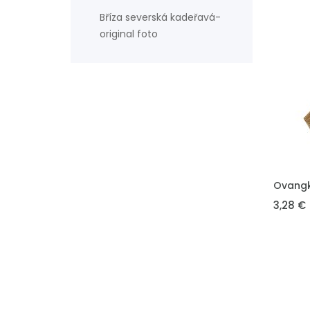
Bříza severská kadeřavá-
original foto
VLOŽIT 
Ovangk
3,28 €