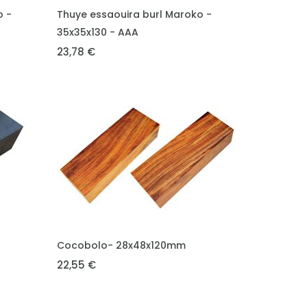
VLOŽIT DO KOŠÍKU
o -
Thuye essaouira burl Maroko -
35x35x130 - AAA
23,78 €
VLOŽIT DO KOŠÍKU
Cocobolo- 28x48x120mm
22,55 €