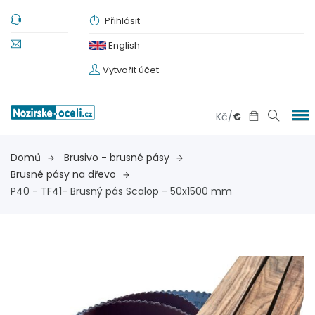
Přihlásit
English
Vytvořit účet
Kč
/
€
Domů
Brusivo - brusné pásy
Brusné pásy na dřevo
P40 - TF41- Brusný pás Scalop - 50x1500 mm